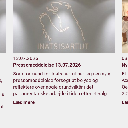
13.07.2026
03
Pressemeddelelse 13.07.2026
Ny
Som formand for Inatsisartut har jeg i en nylig
Et
,
pressemeddelelse forsøgt at belyse og
vær
reflektere over nogle grundvilkår i det
Qe
 og
parlamentariske arbejde i tiden efter et valg
20
Læs mere
Læ
at